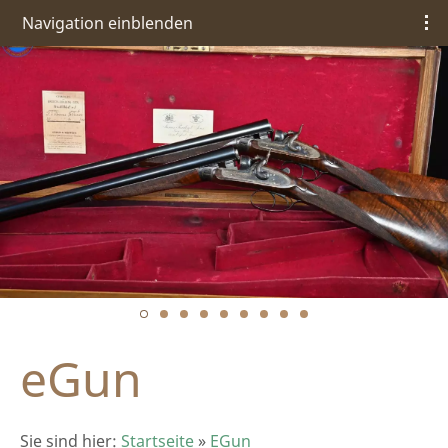
Navigation einblenden
eGun
Sie sind hier:
Startseite
»
EGun